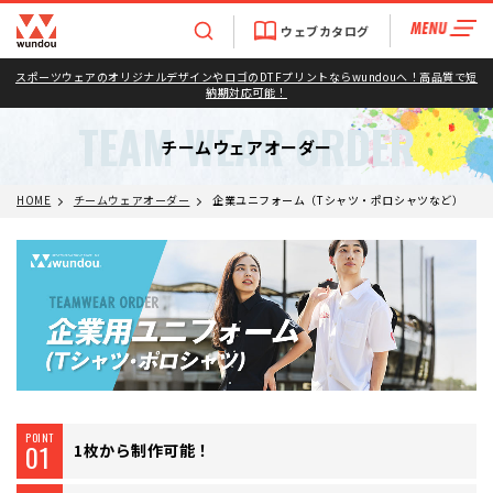
ウェブカタログ
スポーツウェアのオリジナルデザインやロゴのDTFプリントならwundouへ！高品質で短
納期対応可能！
TEAM WEAR ORDER
チームウェアオーダー
HOME
チームウェアオーダー
企業ユニフォーム（Tシャツ・ポロシャツなど）
POINT
01
1枚から制作可能！