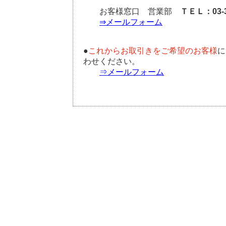
お客様窓口 営業部
ＴＥＬ：03-3
⇒メールフォーム
●
これからお取引きをご希望のお客様
に
わせください。
⇒メールフォーム