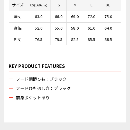
サイズ
S
M
L
XL
XX
XS(160cm)
着丈
63.0
66.0
69.0
72.0
75.0
78.0
身幅
52.0
55.0
58.0
61.0
64.0
67.0
裄丈
76.5
79.5
82.5
85.5
88.5
91.5
KEY PRODUCT FEATURES
フード調節ひも：ブラック
フードひも通し穴：ブラック
前身ポケットあり