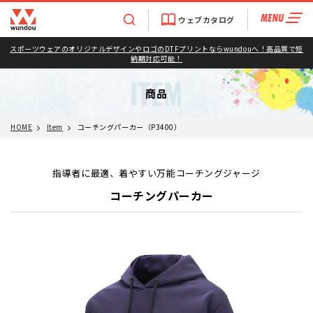
ウェブカタログ
スポーツウェアのオリジナルデザインやロゴのDTFプリントならwundouへ！高品質で短
納期対応可能！
ITEM
商品
HOME
Item
コーチングパーカー（P3400）
指導者に最適、着やすい万能コーチングジャージ
コーチングパーカー