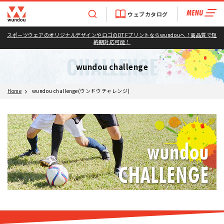
ウェブカタログ
スポーツウェアのオリジナルデザインやロゴのDTFプリントならwundouへ！高品質で短
納期対応可能！
CHALLENGE
wundou challenge
Home
wundou challenge(ウンドウチャレンジ)
?>