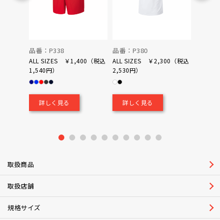
品番：P338
品番：P380
品番：P
ALL SIZES ￥1,400（税込
ALL SIZES ￥2,300（税込
1,540円）
2,530円）
0（税込
￥700
詳しく見る
詳しく見る
詳し
1
2
3
4
5
6
7
8
9
10
取扱商品
取扱店舗
規格サイズ