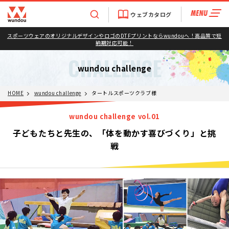
ウェブカタログ
スポーツウェアのオリジナルデザインやロゴのDTFプリントならwundouへ！高品質で短
納期対応可能！
CHALLENGE
wundou challenge
HOME
wundou challenge
タートルスポーツクラブ様
wundou challenge vol.01
子どもたちと先生の、「体を動かす喜びづくり」と挑
戦