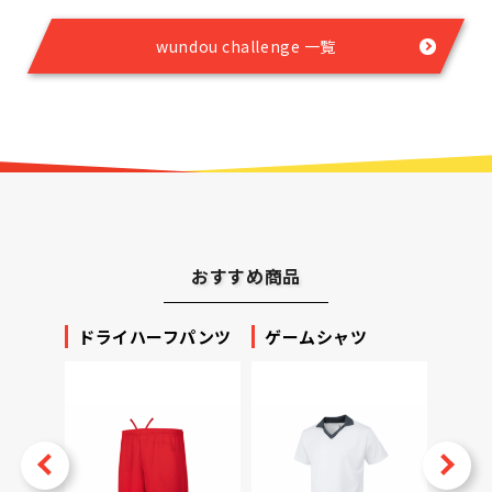
wundou challenge 一覧
おすすめ商品
ッカー
ドライハーフパンツ
ゲームシャツ
プリ
ータ
v
Next