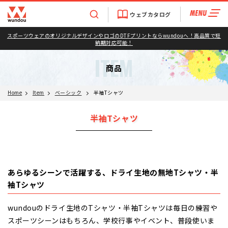
ウェブカタログ
スポーツウェアのオリジナルデザインやロゴのDTFプリントならwundouへ！高品質で短
納期対応可能！
ITEM
商品
Home
Item
ベーシック
半袖Tシャツ
半袖Tシャツ
あらゆるシーンで活躍する、ドライ生地の無地Tシャツ・半
袖Tシャツ
wundouのドライ生地のTシャツ・半袖Tシャツは毎日の練習や
スポーツシーンはもちろん、学校行事やイベント、普段使いま