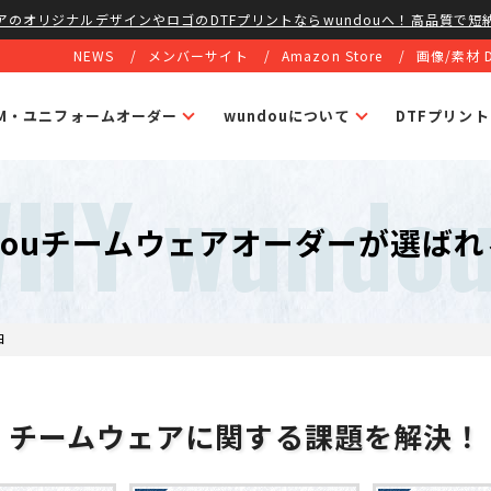
アのオリジナルデザインやロゴのDTFプリントならwundouへ！高品質で短
NEWS
メンバーサイト
Amazon Store
画像/素材 
EM・ユニフォームオーダー
wundouについて
DTFプリン
HY wundo
douチームウェアオーダーが選ば
由
チームウェアに関する課題を解決！