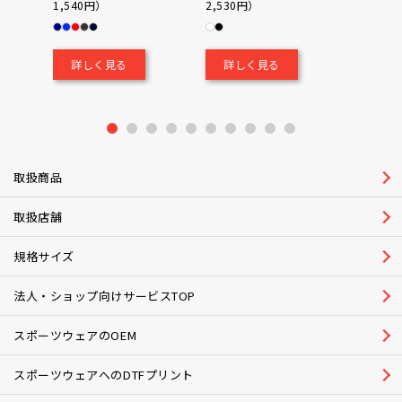
1,540円）
2,530円）
0（税込
￥700
詳しく見る
詳しく見る
詳し
1
2
3
4
5
6
7
8
9
10
取扱商品
取扱店舗
規格サイズ
法人・ショップ向けサービスTOP
スポーツウェアのOEM
スポーツウェアへのDTFプリント