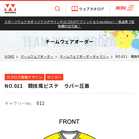
ウェブカタログ
スポーツウェアのオリジナルデザインやロゴのDTFプリントならwundouへ！高品質で短
納期対応可能！
TEAM WEAR ORDER
チームウェアオーダー
HOME
チームウェアオーダー
チームウェアオーダーギャラリー
NO.011 競
カタログ掲載デザイン
サッカー
NO.011 競技風ピステ ラバー圧着
011
ギャラリーNo.