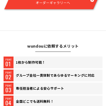
オーダーギャラリーへ
wundouに依頼するメリット
POINT
01
1枚から制作可能！
POINT
02
グループ会社一貫体制で
あらゆるマーキングに対応
POINT
03
専任担当者による
安心サポート
POINT
04
全国どこでも送料無料！