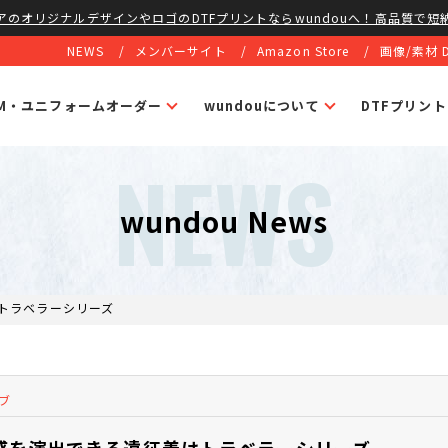
アのオリジナルデザインやロゴのDTFプリントならwundouへ！高品質で短
NEWS
メンバーサイト
Amazon Store
画像/素材 
EM・ユニフォームオーダー
wundouについて
DTFプリン
NEWS
wundou News
トラベラーシリーズ
ブ