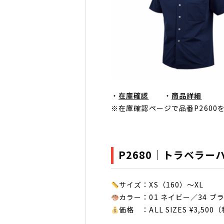
・
在庫確認
・
商品詳細
※在庫確認ページで品番P2600
P2680｜トラベラー
サイズ：XS（160）～XL
カラー：01 ネイビー／34 ブ
価格 ：ALL SIZES ¥3,500