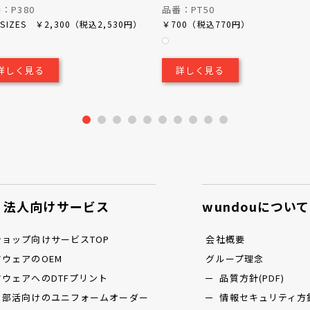
：P380
品番：PT50
L SIZES ￥2,300（税込2,530円）
￥700（税込770円）
詳しく見る
詳しく見る
1
2
3
4
5
6
7
8
9
10
・法人向けサービス
wundouについて
ョップ向けサービスTOP
会社概要
ウェアのOEM
グループ理念
ウェアへのDTFプリント
品質方針(PDF)
・部活向けのユニフォームオーダー
情報セキュリティ方針(