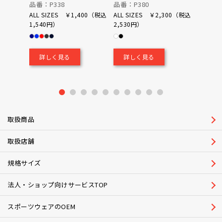
品番：P338
品番：P380
品番：P
ALL SIZES ￥1,400（税込
ALL SIZES ￥2,300（税込
1,540円）
2,530円）
0（税込
￥700
詳しく見る
詳しく見る
詳し
1
2
3
4
5
6
7
8
9
10
取扱商品
取扱店舗
規格サイズ
法人・ショップ向けサービスTOP
スポーツウェアのOEM