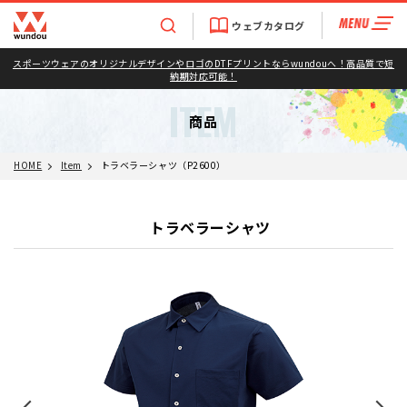
ウェブカタログ
スポーツウェアのオリジナルデザインやロゴのDTFプリントならwundouへ！高品質で短
納期対応可能！
ITEM
商品
HOME
Item
トラベラーシャツ（P2600）
トラベラーシャツ