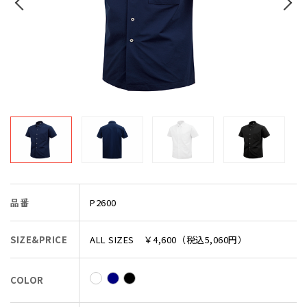
品番
P2600
SIZE&PRICE
ALL SIZES ￥4,600（税込5,060円）
COLOR