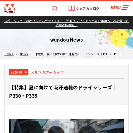
ウェブカタログ
スポーツウェアのオリジナルデザインやロゴのDTFプリントならwundouへ！高品質で短
納期対応可能！
NEWS
wundou News
HOME
News
【特集】夏に向けて吸汗速乾のドライシリーズ｜P330・P335
メルマガアーカイブ
2026.04.14
【特集】夏に向けて吸汗速乾のドライシリーズ｜
P330・P335