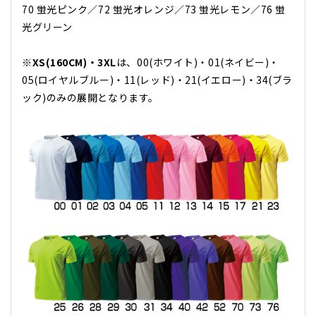
70 蛍光ピンク／72 蛍光オレンジ／73 蛍光レモン／76 蛍
光グリーン
※
XS(160CM)​・3XL
は、00(ホワイト)​・01(ネイビー)​・
05(ロイヤルブルー)​・11(レッド)​・21(イエロー)​・34(ブラ
ック)​のみの展開となります。