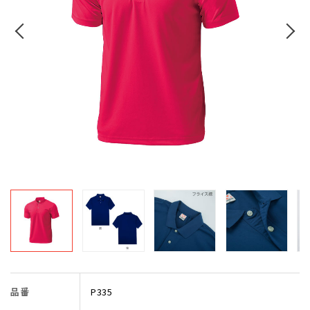
品番
P335