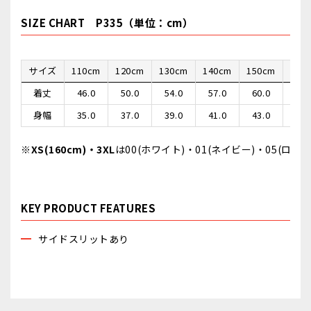
SIZE CHART P335（単位：cm）
サイズ
110cm
120cm
130cm
140cm
150cm
XS(1
着丈
46.0
50.0
54.0
57.0
60.0
6
身幅
35.0
37.0
39.0
41.0
43.0
4
※
XS(160cm)・3XL
は00(ホワイト)・01(ネイビー)・05(ロ
KEY PRODUCT FEATURES
サイドスリットあり