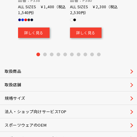
品番：P338
品番：P380
品番：P
ALL SIZES ￥1,400（税込
ALL SIZES ￥2,300（税込
1,540円）
2,530円）
0（税込
￥700
詳しく見る
詳しく見る
詳し
1
2
3
4
5
6
7
8
9
10
取扱商品
取扱店舗
規格サイズ
法人・ショップ向けサービスTOP
スポーツウェアのOEM