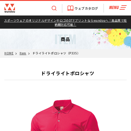
ウェブカタログ
スポーツウェアのオリジナルデザインやロゴのDTFプリントならwundouへ！高品質で短
納期対応可能！
ITEM
商品
HOME
Item
ドライライトポロシャツ（P335）
ドライライトポロシャツ