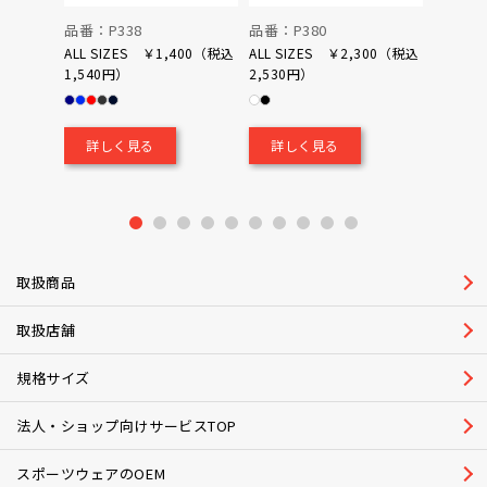
品番：P338
品番：P380
品番：P
ALL SIZES ￥1,400（税込
ALL SIZES ￥2,300（税込
1,540円）
2,530円）
0（税込
￥700
詳しく見る
詳しく見る
詳し
1
2
3
4
5
6
7
8
9
10
取扱商品
取扱店舗
規格サイズ
法人・ショップ向けサービスTOP
スポーツウェアのOEM