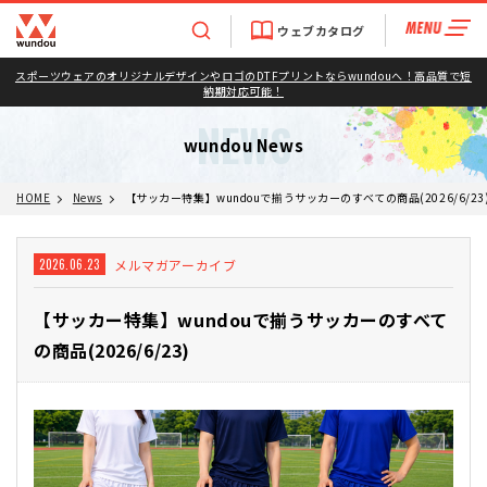
ウェブカタログ
スポーツウェアのオリジナルデザインやロゴのDTFプリントならwundouへ！高品質で短
納期対応可能！
NEWS
wundou News
HOME
News
【サッカー特集】wundouで揃うサッカーのすべての商品(2026/6/23
メルマガアーカイブ
2026.06.23
【サッカー特集】wundouで揃うサッカーのすべて
の商品(2026/6/23)