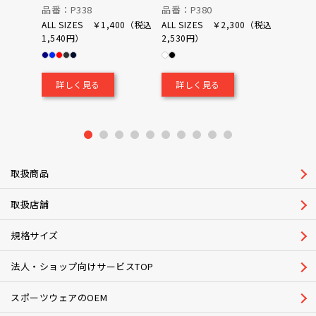
品番：P338
品番：P380
品番：P
ALL SIZES ￥1,400（税込
ALL SIZES ￥2,300（税込
1,540円）
2,530円）
0（税込
￥700
詳しく見る
詳しく見る
詳し
1
2
3
4
5
6
7
8
9
10
取扱商品
取扱店舗
規格サイズ
法人・ショップ向けサービスTOP
スポーツウェアのOEM