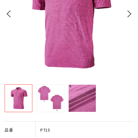
品番
P715