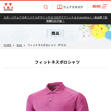
ウェブカタログ
スポーツウェアのオリジナルデザインやロゴのDTFプリントならwundouへ！高品質で短
納期対応可能！
ITEM
商品
HOME
Item
フィットネスポロシャツ（P715）
フィットネスポロシャツ