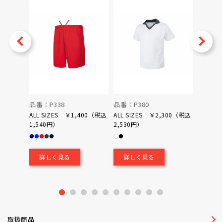
v
Next
品番：P338
品番：P380
品番：P
ALL SIZES ￥1,400（税込
ALL SIZES ￥2,300（税込
1,540円）
2,530円）
0（税込
￥700
詳しく見る
詳しく見る
詳し
1
2
3
4
5
6
7
8
9
10
取扱商品