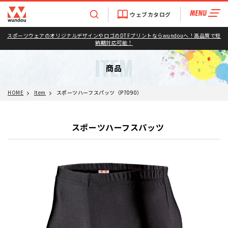
ウェブカタログ
スポーツウェアのオリジナルデザインやロゴのDTFプリントならwundouへ！高品質で短
納期対応可能！
ITEM
商品
HOME
Item
スポーツハーフスパッツ（P7090）
スポーツハーフスパッツ