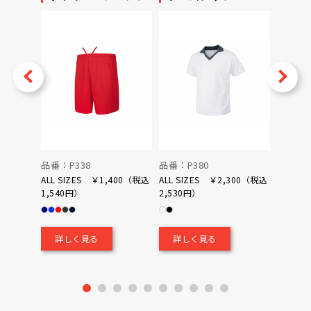
ータ
v
Next
品番：P338
品番：P380
品番：P
ALL SIZES ￥1,400（税込
ALL SIZES ￥2,300（税込
1,540円）
2,530円）
0（税込
￥700
詳しく見る
詳しく見る
詳し
1
2
3
4
5
6
7
8
9
10