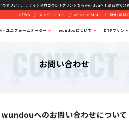
アのオリジナルデザインやロゴのDTFプリントならwundouへ！高品質で短
NEWS
メンバーサイト
Amazon Store
画像/素材 
EM・ユニフォームオーダー
wundouについて
DTFプリン
CONTACT
お問い合わせ
wundouへのお問い合わせについて