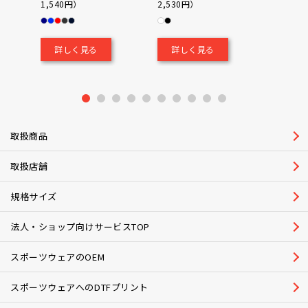
1,540円）
2,530円）
0（税込
￥700
詳しく見る
詳しく見る
詳し
1
2
3
4
5
6
7
8
9
10
取扱商品
取扱店舗
規格サイズ
法人・ショップ向けサービスTOP
スポーツウェアのOEM
スポーツウェアへのDTFプリント